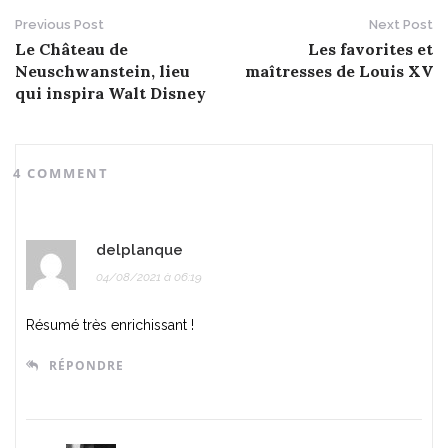
Previous Post
Next Post
P
Le Château de
Les favorites et
Neuschwanstein, lieu
maîtresses de Louis XV
o
qui inspira Walt Disney
s
t
4 COMMENT
n
a
delplanque
v
04/08/2021 à 06:19
i
Résumé très enrichissant !
g
RÉPONDRE
a
t