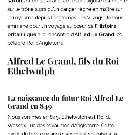
saxon
, Alfred Le Grand. Cet esprit aiguisé est monté
sur le trône alors qu’un danger règne en maître sur
le royaume depuis longtemps : les Vikings. Je vous
emmène pour un voyage au cœur de
l’Histoire
britannique
à la rencontre d’
Alfred Le Grand
, ce
célèbre Roi d’Angleterre.
Alfred Le Grand, fils du Roi
Ethelwulph
La naissance du futur Roi Alfred Le
Grand en 849
Nous sommes en 849, Ethelwulph est Roi du
Wessex, l’un des royaumes d’Angleterre. Cette
partie du territoire anglo saxon est soumise à
la