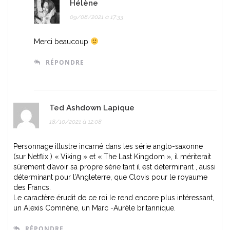
Hélène
i
09/08/2021 à 17:33
o
Merci beaucoup
n
RÉPONDRE
Ted Ashdown Lapique
18/10/2021 à 12:08
Personnage illustre incarné dans les série anglo-saxonne
(sur Netflix ) « Viking » et « The Last Kingdom », il mériterait
sûrement d’avoir sa propre série tant il est déterminant , aussi
déterminant pour l’Angleterre, que Clovis pour le royaume
des Francs.
Le caractère érudit de ce roi le rend encore plus intéressant,
un Alexis Comnène, un Marc -Aurèle britannique.
RÉPONDRE