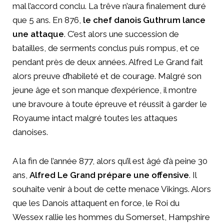
mal l’accord conclu. La trêve n’aura finalement duré
que 5 ans. En 876,
le chef danois Guthrum lance
une attaque
. C’est alors une succession de
batailles, de serments conclus puis rompus, et ce
pendant près de deux années. Alfred Le Grand fait
alors preuve d’habileté et de courage. Malgré son
jeune âge et son manque d’expérience, il montre
une bravoure à toute épreuve et réussit à garder le
Royaume intact malgré toutes les attaques
danoises.
A la fin de l’année 877, alors qu’il est âgé d’à peine 30
ans,
Alfred Le Grand prépare une offensive
. Il
souhaite venir à bout de cette menace Vikings. Alors
que les Danois attaquent en force, le Roi du
Wessex rallie les hommes du Somerset, Hampshire