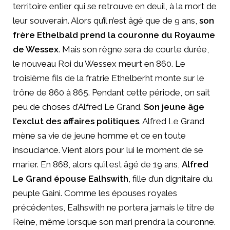
territoire entier qui se retrouve en deuil, à la mort de
leur souverain. Alors qu’il n’est âgé que de 9 ans,
son
frère Ethelbald prend la couronne du Royaume
de Wessex
. Mais son règne sera de courte durée,
le nouveau Roi du Wessex meurt en 860. Le
troisième fils de la fratrie Ethelberht monte sur le
trône de 860 à 865. Pendant cette période, on sait
peu de choses d’Alfred Le Grand.
Son jeune âge
l’exclut des affaires politiques
. Alfred Le Grand
mène sa vie de jeune homme et ce en toute
insouciance. Vient alors pour lui le moment de se
marier. En 868, alors qu’il est âgé de 19 ans,
Alfred
Le Grand épouse Ealhswith
, fille d’un dignitaire du
peuple Gaini. Comme les épouses royales
précédentes, Ealhswith ne portera jamais le titre de
Reine, même lorsque son mari prendra la couronne.