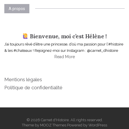
A propos
Bienvenue, moi c’est Hélène !
J’ai toujours rêvé d’être une princesse, d’où ma passion pour l’#histoire
& les #chateaux ! Rejoignez-moi sur Instagram : @carnet_dhistoire
Read More
Mentions légales
Politique de confidentialité
© 2026 Carnet d'Histoire. All rights reserved.
Theme by
MOOZ Themes
Powered by
WordPress