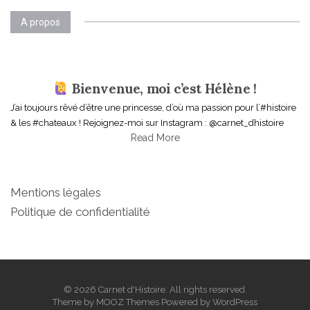
v
i
A propos
g
a
Bienvenue, moi c’est Hélène !
t
J’ai toujours rêvé d’être une princesse, d’où ma passion pour l’#histoire
& les #chateaux ! Rejoignez-moi sur Instagram : @carnet_dhistoire
i
Read More
o
n
Mentions légales
Politique de confidentialité
© 2026 Carnet d'Histoire. All rights reserved.
Theme by
MOOZ Themes
Powered by
WordPress