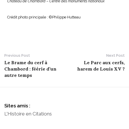
Château de Chambord – Centre des monuments nationaux
Crédit photo principale : ©Philippe Hutteau
Previous Post
Next Post
P
Le Brame du cerf à
Le Parc aux cerfs,
Chambord : féérie d’un
harem de Louis XV ?
o
autre temps
s
t
n
Sites amis :
L'Histoire en Citations
a