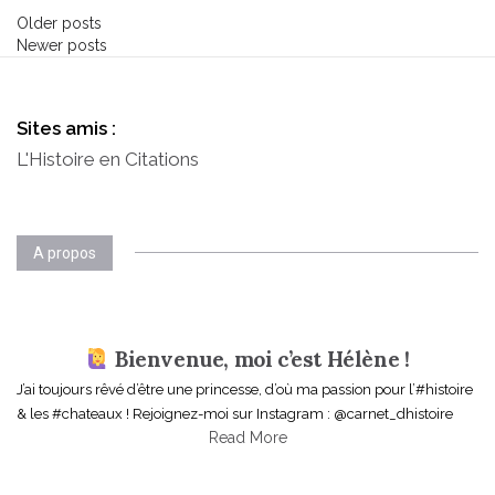
Older posts
P
Newer posts
o
s
Sites amis :
L'Histoire en Citations
t
s
n
A propos
a
v
Bienvenue, moi c’est Hélène !
i
J’ai toujours rêvé d’être une princesse, d’où ma passion pour l’#histoire
& les #chateaux ! Rejoignez-moi sur Instagram : @carnet_dhistoire
g
Read More
a