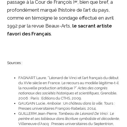
passage à la Cour de François Iᵉʳ, bien que bref, a
profondément marqué l’histoire de l’art du pays,
comme en témoigne le sondage effectué en avril
1992 par la revue Beaux-Arts,
le sacrant artiste
favori des Français
.
Sources :
FAGNART Laure, “Léonard de Vinci et l’art français du début
du XVIe siècle en France. Le recours au modèle légitime-t-il
la nouvelle production artistique ?”
Actes des congrès
nationaux des sociétés historiques et scientifiques
, Grenoble,
2006 : Paris : Editions du CTHS, 2009.
GAUGAIN Lucie,
Amboise : Un château dans la ville
, Tours :
Presses universitaires François-Rabelais, 2014.
GUILLERM Jean-Pierre,
Tombeau de Léonard De Vinci : Le
peintre et ses tableaux dans l’écriture symboliste et décadente
,
Villeneuve d’Ascq : Presses universitaires du Septentrion,