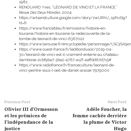
1981.
RENOUARD Yves, “LÉONARD DE VINCI ET LA FRANCE.”
Revue Des Deux Mondes
, 2004.
https://artsandculture.google.com/story/zwURhU_1pPuSIg?
hl=fr
https://www.francebleu.fr/emissions/histoire-en-
touraine/histoire-en-touraine-la-redecouverte-de-la-
tombe-de-leonard-de-vinci-6367022
https://www.larousse.fr/encyclopedie/personnage/L%C3%A9o
https://www.ouest-france.fr/leditiondusoir/2019-04-
30/leonard-de-vinci-est-il-vraiment-enterre-au-chateau-
damboise-2cbf9ba7-3ba2-4767-a12f-4affdd67d715#
https://www.radiofrance.fr/franceculture/leonard-de-
vinci-peintre-sous-l-oeil-de-daniel-arasse-7979000
Previous Post
Next Post
P
Olivier III d’Ormesson
Adèle Foucher, la
et les prémices de
femme cachée derrière
o
l’indépendance de la
la plume de Victor
justice
Hugo