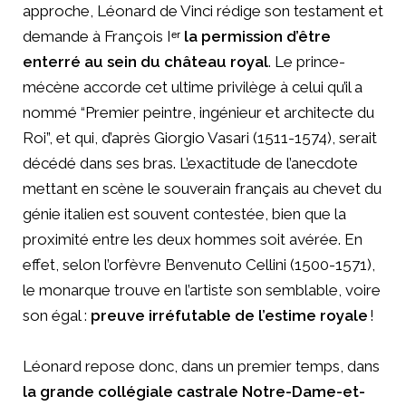
approche, Léonard de Vinci rédige son testament et
demande à François Iᵉʳ
la permission d’être
enterré au sein du château royal
. Le prince-
mécène accorde cet ultime privilège à celui qu’il a
nommé “Premier peintre, ingénieur et architecte du
Roi”, et qui, d’après Giorgio Vasari (1511-1574), serait
décédé dans ses bras. L’exactitude de l’anecdote
mettant en scène le souverain français au chevet du
génie italien est souvent contestée, bien que la
proximité entre les deux hommes soit avérée. En
effet, selon l’orfèvre Benvenuto Cellini (1500-1571),
le monarque trouve en l’artiste son semblable, voire
son égal :
preuve irréfutable de l’estime royale
!
Léonard repose donc, dans un premier temps, dans
la grande collégiale castrale Notre-Dame-et-